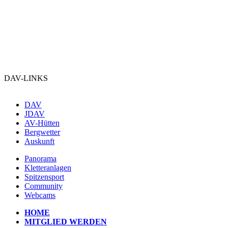
DAV-LINKS
DAV
JDAV
AV-Hütten
Bergwetter
Auskunft
Panorama
Kletteranlagen
Spitzensport
Community
Webcams
HOME
MITGLIED WERDEN