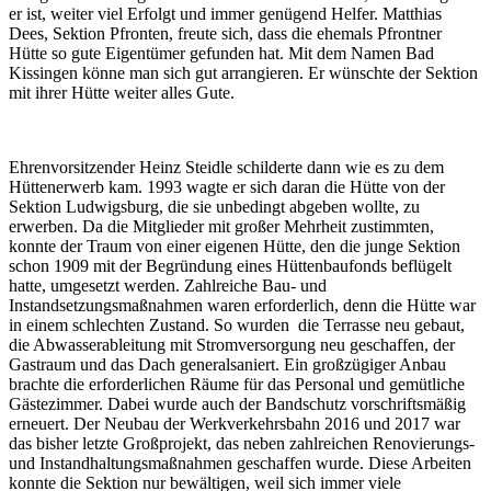
er ist, weiter viel Erfolgt und immer genügend Helfer. Matthias
Dees, Sektion Pfronten, freute sich, dass die ehemals Pfrontner
Hütte so gute Eigentümer gefunden hat. Mit dem Namen Bad
Kissingen könne man sich gut arrangieren. Er wünschte der Sektion
mit ihrer Hütte weiter alles Gute.
Ehrenvorsitzender Heinz Steidle schilderte dann wie es zu dem
Hüttenerwerb kam. 1993 wagte er sich daran die Hütte von der
Sektion Ludwigsburg, die sie unbedingt abgeben wollte, zu
erwerben. Da die Mitglieder mit großer Mehrheit zustimmten,
konnte der Traum von einer eigenen Hütte, den die junge Sektion
schon 1909 mit der Begründung eines Hüttenbaufonds beflügelt
hatte, umgesetzt werden. Zahlreiche Bau- und
Instandsetzungsmaßnahmen waren erforderlich, denn die Hütte war
in einem schlechten Zustand. So wurden die Terrasse neu gebaut,
die Abwasserableitung mit Stromversorgung neu geschaffen, der
Gastraum und das Dach generalsaniert. Ein großzügiger Anbau
brachte die erforderlichen Räume für das Personal und gemütliche
Gästezimmer. Dabei wurde auch der Bandschutz vorschriftsmäßig
erneuert. Der Neubau der Werkverkehrsbahn 2016 und 2017 war
das bisher letzte Großprojekt, das neben zahlreichen Renovierungs-
und Instandhaltungsmaßnahmen geschaffen wurde. Diese Arbeiten
konnte die Sektion nur bewältigen, weil sich immer viele